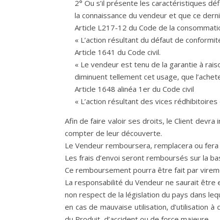
2° Ou s’il présente les caractéristiques dé
la connaissance du vendeur et que ce derni
Article L217-12 du Code de la consommati
« L’action résultant du défaut de conformit
Article 1641 du Code civil.
« Le vendeur est tenu de la garantie à rais
diminuent tellement cet usage, que l’acheteu
Article 1648 alinéa 1er du Code civil
« L’action résultant des vices rédhibitoire
Afin de faire valoir ses droits, le Client devr
compter de leur découverte.
Le Vendeur remboursera, remplacera ou fera 
Les frais d’envoi seront remboursés sur la bas
Ce remboursement pourra être fait par virem
La responsabilité du Vendeur ne saurait être 
non respect de la législation du pays dans leque
en cas de mauvaise utilisation, d’utilisation 
du Produit, d’accident ou de force majeure.