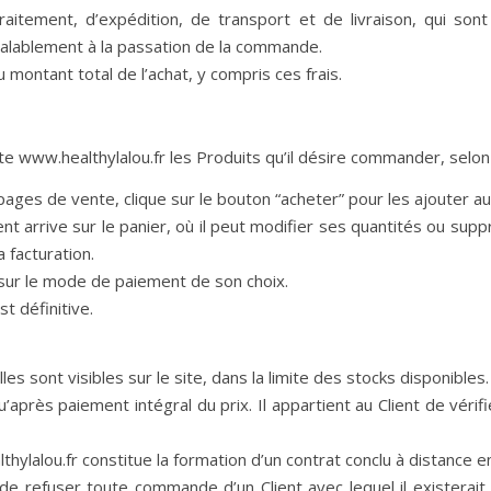
aitement, d’expédition, de transport et de livraison, qui son
réalablement à la passation de la commande.
ontant total de l’achat, y compris ces frais.
site www.healthylalou.fr les Produits qu’il désire commander, selon
s pages de vente, clique sur le bouton “acheter” pour les ajouter au
ent arrive sur le panier, où il peut modifier ses quantités ou supp
 facturation.
 sur le mode de paiement de son choix.
t définitive.
es sont visibles sur le site, dans la limite des stocks disponibles.
près paiement intégral du prix. Il appartient au Client de vérif
alou.fr constitue la formation d’un contrat conclu à distance ent
de refuser toute commande d’un Client avec lequel il existerait