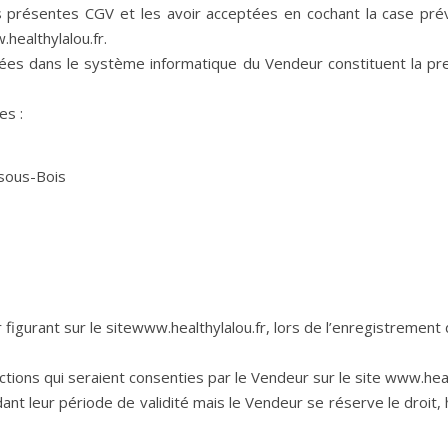
es présentes CGV et les avoir acceptées en cochant la case pré
ealthylalou.fr.
rées dans le système informatique du Vendeur constituent la pr
es :
sous-Bois
r figurant sur le sitewww.healthylalou.fr, lors de l’enregistremen
tions qui seraient consenties par le Vendeur sur le site www.healt
nt leur période de validité mais le Vendeur se réserve le droit, h