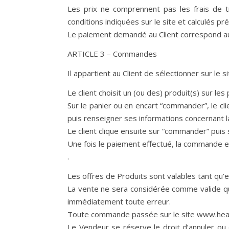
Les prix ne comprennent pas les frais de tr
conditions indiquées sur le site et calculés p
Le paiement demandé au Client correspond au m
ARTICLE 3 – Commandes
Il appartient au Client de sélectionner sur le 
Le client choisit un (ou des) produit(s) sur le
Sur le panier ou en encart “commander”, le cli
puis renseigner ses informations concernant la
Le client clique ensuite sur “commander” puis
Une fois le paiement effectué, la commande es
.
Les offres de Produits sont valables tant qu’ell
La vente ne sera considérée comme valide qu’a
immédiatement toute erreur.
Toute commande passée sur le site www.healthyl
Le Vendeur se réserve le droit d’annuler ou 