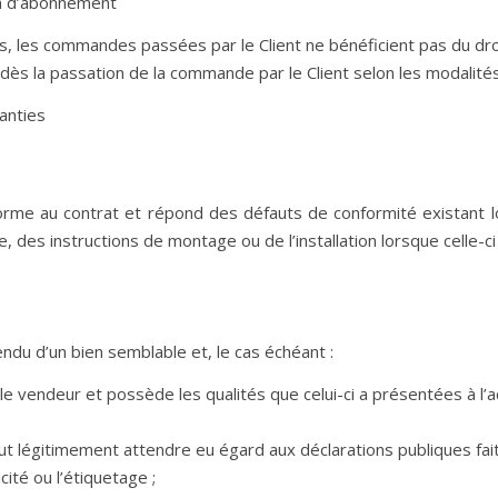
on d’abonnement
, les commandes passées par le Client ne bénéficient pas du droi
e dès la passation de la commande par le Client selon les modalit
anties
orme au contrat et répond des défauts de conformité existant l
, des instructions de montage ou de l’installation lorsque celle-ci
endu d’un bien semblable et, le cas échéant :
 le vendeur et possède les qualités que celui-ci a présentées à l’
eut légitimement attendre eu égard aux déclarations publiques fai
ité ou l’étiquetage ;