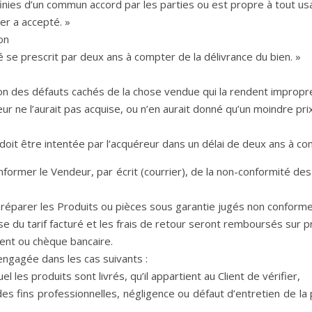
finies d’un commun accord par les parties ou est propre à tout us
er a accepté. »
on
é se prescrit par deux ans à compter de la délivrance du bien. »
on des défauts cachés de la chose vendue qui la rendent impropre 
r ne l’aurait pas acquise, ou n’en aurait donné qu’un moindre prix, 
s doit être intentée par l’acquéreur dans un délai de deux ans à c
a informer le Vendeur, par écrit (courrier), de la non-conformité d
réparer les Produits ou pièces sous garantie jugés non conform
e du tarif facturé et les frais de retour seront remboursés sur pré
ent ou chèque bancaire.
engagée dans les cas suivants :
l les produits sont livrés, qu’il appartient au Client de vérifier,
à des fins professionnelles, négligence ou défaut d’entretien de 