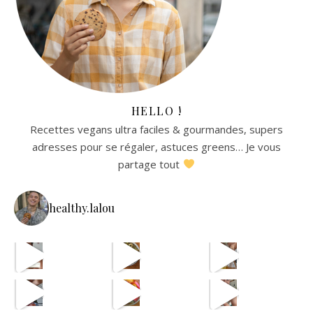
HELLO !
Recettes vegans ultra faciles & gourmandes, supers
adresses pour se régaler, astuces greens… Je vous
partage tout
healthy.lalou
La re
avec les astuces de @aist
🫸
cpas m
ETAPE 1 LE B