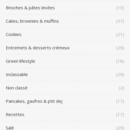
Brioches & pâtes levées
(13)
Cakes, brownies & muffins
(57)
Cookies
(21)
Entremets & desserts crémeux
(29)
Green lifestyle
(18)
Inclassable
(29)
Non classé
(2)
Pancakes, gaufres & ptit dej
(17)
Recettes
(17)
Salé
(29)