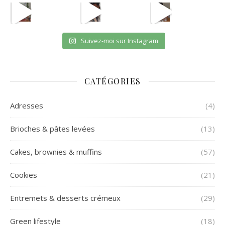
eh en vrai
OUI JE SAIS CPAS UNE VRA
et oui jsuis pour payer l
Suivez-moi sur Instagram
CATÉGORIES
Adresses
(4)
Brioches & pâtes levées
(13)
Cakes, brownies & muffins
(57)
Cookies
(21)
Entremets & desserts crémeux
(29)
Green lifestyle
(18)