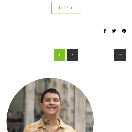
LIRE +
1
2