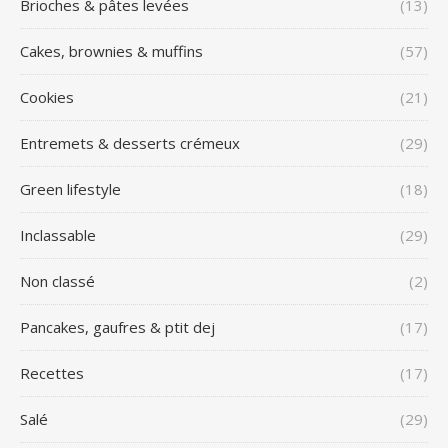
Brioches & pâtes levées
(13)
Cakes, brownies & muffins
(57)
Cookies
(21)
Entremets & desserts crémeux
(29)
Green lifestyle
(18)
Inclassable
(29)
Non classé
(2)
Pancakes, gaufres & ptit dej
(17)
Recettes
(17)
Salé
(29)