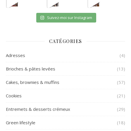
Suivez-moi sur Instagram
CATÉGORIES
Adresses
(4)
Brioches & pâtes levées
(13)
Cakes, brownies & muffins
(57)
Cookies
(21)
Entremets & desserts crémeux
(29)
Green lifestyle
(18)