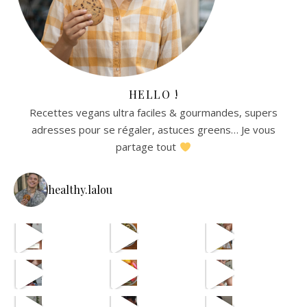
HELLO !
Recettes vegans ultra faciles & gourmandes, supers
adresses pour se régaler, astuces greens… Je vous
partage tout
healthy.lalou
La re
avec les astuces de @aist
🫸
cpas m
ETAPE 1 LE B
eh en vrai
OUI JE SAIS CPAS UNE VRA
et oui jsuis pour payer l