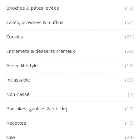
Brioches & pâtes levées
(13)
Cakes, brownies & muffins
(57)
Cookies
(21)
Entremets & desserts crémeux
(29)
Green lifestyle
(18)
Inclassable
(29)
Non classé
(2)
Pancakes, gaufres & ptit dej
(17)
Recettes
(17)
Salé
(29)