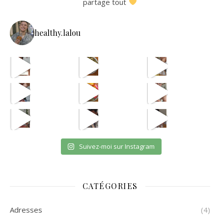
partage tout
healthy.lalou
La re
avec les astuces de @aist
🫸
cpas m
ETAPE 1 LE B
eh en vrai
OUI JE SAIS CPAS UNE VRA
et oui jsuis pour payer l
Suivez-moi sur Instagram
CATÉGORIES
Adresses
(4)