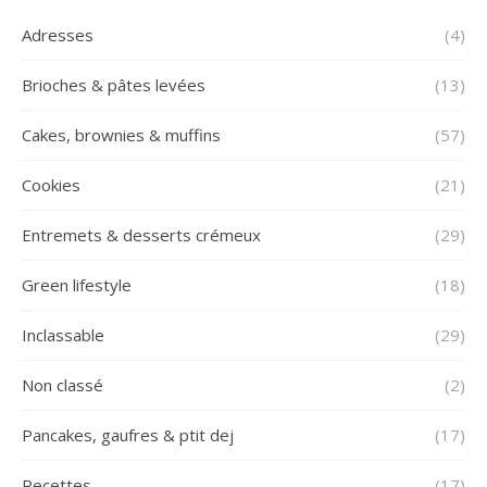
Adresses
(4)
Brioches & pâtes levées
(13)
Cakes, brownies & muffins
(57)
Cookies
(21)
Entremets & desserts crémeux
(29)
Green lifestyle
(18)
Inclassable
(29)
Non classé
(2)
Pancakes, gaufres & ptit dej
(17)
Recettes
(17)