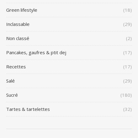
Green lifestyle
(18)
Inclassable
(29)
Non classé
(2)
Pancakes, gaufres & ptit dej
(17)
Recettes
(17)
Salé
(29)
Sucré
(180)
Tartes & tartelettes
(32)