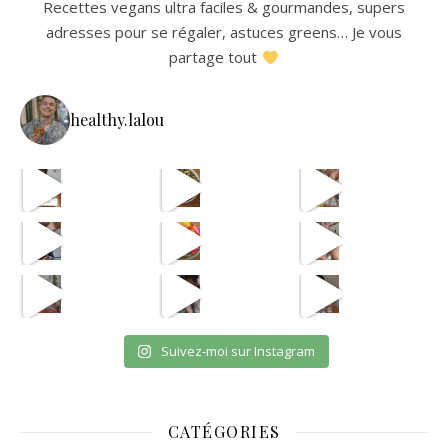
Recettes vegans ultra faciles & gourmandes, supers
adresses pour se régaler, astuces greens… Je vous
partage tout
healthy.lalou
La re
avec les astuces de @aist
🫸
cpas m
ETAPE 1 LE B
eh en vrai
OUI JE SAIS CPAS UNE VRA
et oui jsuis pour payer l
Suivez-moi sur Instagram
CATÉGORIES