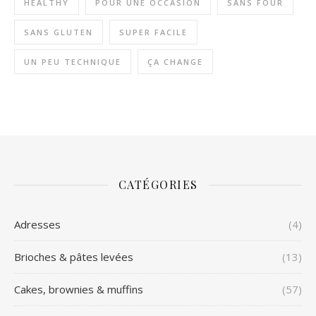
HEALTHY
POUR UNE OCCASION
SANS FOUR
SANS GLUTEN
SUPER FACILE
UN PEU TECHNIQUE
ÇA CHANGE
CATÉGORIES
Adresses
(4)
Brioches & pâtes levées
(13)
Cakes, brownies & muffins
(57)