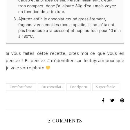
cacao et la pincée de sel. Personnellement, c'était
trop compact, donc j'ai ajouté 30g d'eau mais voyez
en fonction de la texture.
Ajoutez enfin le chocolat coupé grossièrement,
façonnez vos cookies (boule aplatie, ils ne s'étalent
pas beaucoup à la cuisson) et hop, au four pour 10 min
à 180°C.⁠
Si vous faites cette recette, dites-moi ce que vous en
pensez ! Et pensez à m’identifier sur Instagram pour que
je voie votre photo
Comfort food
Du chocolat
Foodporn
Super facile
2 COMMENTS