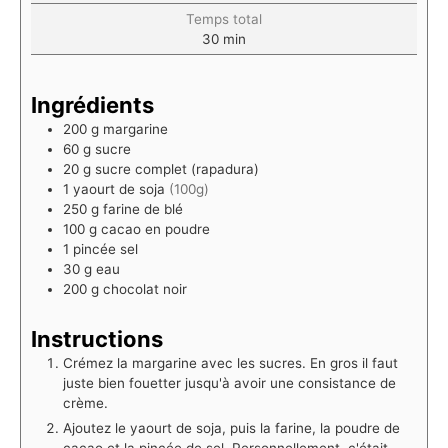
Temps total
30
min
Ingrédients
200
g
margarine
60
g
sucre
20
g
sucre complet (rapadura)
1
yaourt de soja
(100g)
250
g
farine de blé
100
g
cacao en poudre
1
pincée
sel
30
g
eau
200
g
chocolat noir
Instructions
Crémez la margarine avec les sucres. En gros il faut
juste bien fouetter jusqu'à avoir une consistance de
crème.
Ajoutez le yaourt de soja, puis la farine, la poudre de