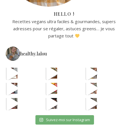
HELLO !
Recettes vegans ultra faciles & gourmandes, supers
adresses pour se régaler, astuces greens… Je vous
partage tout
healthy.lalou
La re
avec les astuces de @aist
🫸
cpas m
ETAPE 1 LE B
eh en vrai
OUI JE SAIS CPAS UNE VRA
et oui jsuis pour payer l
Suivez-moi sur Instagram