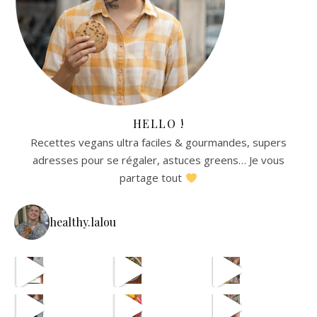
HELLO !
Recettes vegans ultra faciles & gourmandes, supers
adresses pour se régaler, astuces greens… Je vous
partage tout
healthy.lalou
La re
avec les astuces de @aist
🫸
cpas m
ETAPE 1 LE B