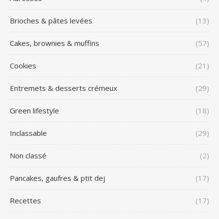
Brioches & pâtes levées
(13)
Cakes, brownies & muffins
(57)
Cookies
(21)
Entremets & desserts crémeux
(29)
Green lifestyle
(18)
Inclassable
(29)
Non classé
(2)
Pancakes, gaufres & ptit dej
(17)
Recettes
(17)