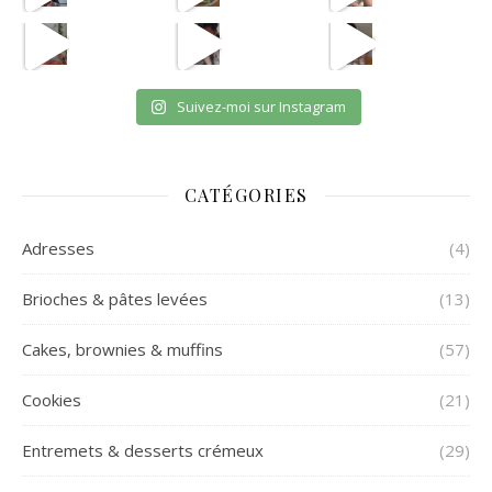
eh en vrai
OUI JE SAIS CPAS UNE VRA
et oui jsuis pour payer l
Suivez-moi sur Instagram
CATÉGORIES
Adresses
(4)
Brioches & pâtes levées
(13)
Cakes, brownies & muffins
(57)
Cookies
(21)
Entremets & desserts crémeux
(29)