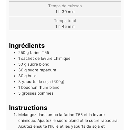
Temps de cuisson
1
h
30
min
Temps total
1
h
45
min
Ingrédients
250
g
farine T55
1
sachet de levure chimique
50
g
sucre blond
30
g
sucre rapadura
30
g
huile
3
yaourts de soja
(300g)
1
bouchon
rhum blanc
5
grosses pommes
Instructions
Mélangez dans un bo la farine T55 et la levure
chimique. Ajoutez le sucre blond et le sucre rapadura.
Ajoutez ensuite l’huile et les yaourts de soja et