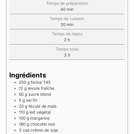
Temps de préparation
40
min
Temps de cuisson
20
min
Temps de repos
2
h
Temps total
3
h
Ingrédients
250
g
farine T45
12
g
levure fraîche
60
g
sucre blond
5
g
sel fin
20
g
fécule de maïs
110
g
lait végétal
100
g
margarine
180
g
chocolat noir
3
cas
crème de soja