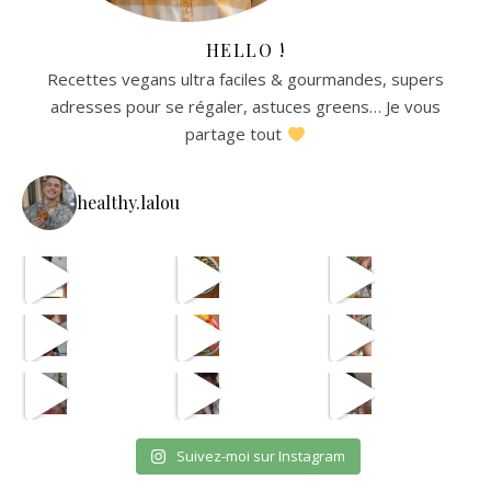
HELLO !
Recettes vegans ultra faciles & gourmandes, supers
adresses pour se régaler, astuces greens… Je vous
partage tout
healthy.lalou
La re
avec les astuces de @aist
🫸
cpas m
ETAPE 1 LE B
eh en vrai
OUI JE SAIS CPAS UNE VRA
et oui jsuis pour payer l
Suivez-moi sur Instagram