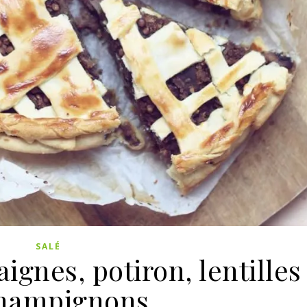
SALÉ
ignes, potiron, lentilles
hampignons