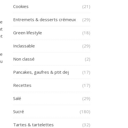
Cookies
(21)
Entremets & desserts crémeux
(29)
ne
ut
Green lifestyle
(18)
et
Inclassable
(29)
le
Non classé
(2)
du
Pancakes, gaufres & ptit dej
(17)
Recettes
(17)
Salé
(29)
Sucré
(180)
Tartes & tartelettes
(32)