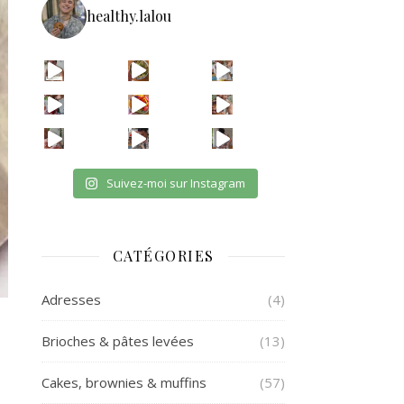
healthy.lalou
La re
avec les astuces de @aist
🫸
cpas m
ETAPE 1 LE B
eh en vrai
OUI JE SAIS CPAS UNE VRA
et oui jsuis pour payer l
Suivez-moi sur Instagram
CATÉGORIES
Adresses
(4)
Brioches & pâtes levées
(13)
Cakes, brownies & muffins
(57)