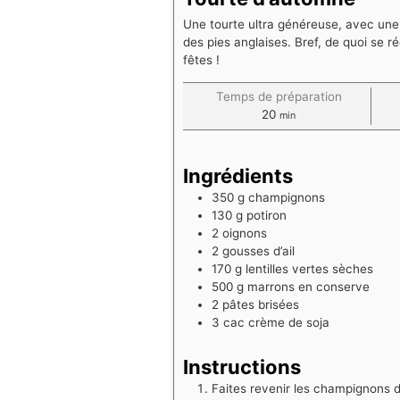
Une tourte ultra généreuse, avec une b
des pies anglaises. Bref, de quoi se 
fêtes !
Temps de préparation
20
min
Ingrédients
350
g
champignons
130
g
potiron
2
oignons
2
gousses d’ail
170
g
lentilles vertes sèches
500
g
marrons en conserve
2
pâtes brisées
3
cac
crème de soja
Instructions
Faites revenir les champignons de