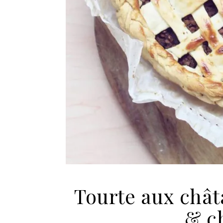
Tourte aux châta
& c