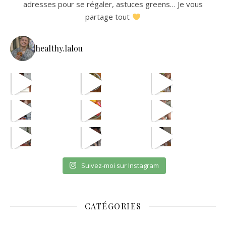
adresses pour se régaler, astuces greens… Je vous
partage tout
healthy.lalou
La re
avec les astuces de @aist
🫸
cpas m
ETAPE 1 LE B
eh en vrai
OUI JE SAIS CPAS UNE VRA
et oui jsuis pour payer l
Suivez-moi sur Instagram
CATÉGORIES