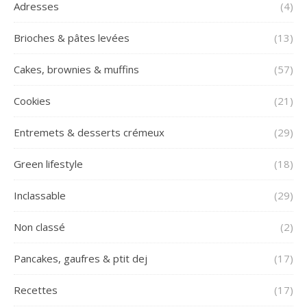
Adresses
(4)
Brioches & pâtes levées
(13)
Cakes, brownies & muffins
(57)
Cookies
(21)
Entremets & desserts crémeux
(29)
Green lifestyle
(18)
Inclassable
(29)
Non classé
(2)
Pancakes, gaufres & ptit dej
(17)
Recettes
(17)