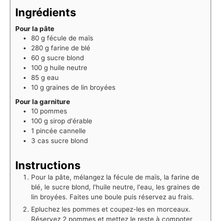
Ingrédients
Pour la pâte
80
g
fécule de maïs
280
g
farine de blé
60
g
sucre blond
100
g
huile neutre
85
g
eau
10
g
graines de lin broyées
Pour la garniture
10
pommes
100
g
sirop d'érable
1
pincée
cannelle
3
cas
sucre blond
Instructions
Pour la pâte, mélangez la fécule de maïs, la farine de
blé, le sucre blond, l'huile neutre, l'eau, les graines de
lin broyées. Faites une boule puis réservez au frais.⁠
Epluchez les pommes et coupez-les en morceaux.
Réservez 2 pommes et mettez le reste à compoter