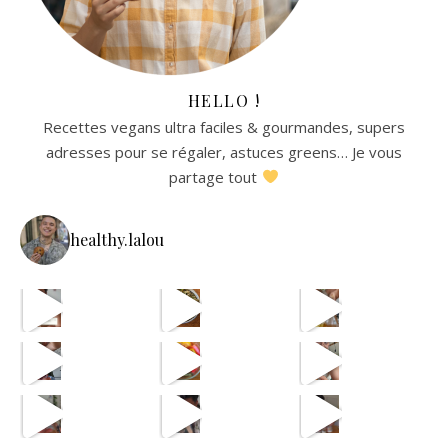
HELLO !
Recettes vegans ultra faciles & gourmandes, supers
adresses pour se régaler, astuces greens… Je vous
partage tout
healthy.lalou
La re
avec les astuces de @aist
🫸
cpas m
ETAPE 1 LE B
eh en vrai
OUI JE SAIS CPAS UNE VRA
et oui jsuis pour payer l