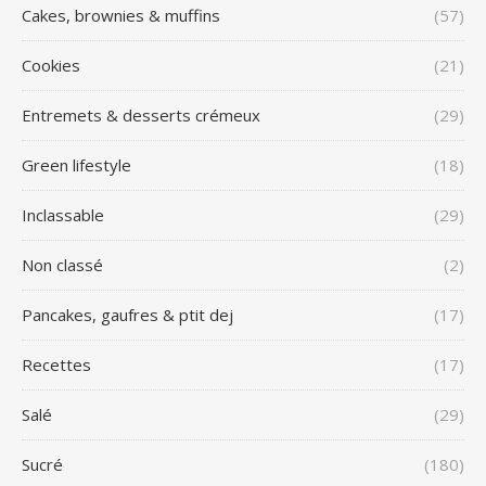
Cakes, brownies & muffins
(57)
Cookies
(21)
Entremets & desserts crémeux
(29)
Green lifestyle
(18)
Inclassable
(29)
Non classé
(2)
Pancakes, gaufres & ptit dej
(17)
Recettes
(17)
Salé
(29)
Sucré
(180)