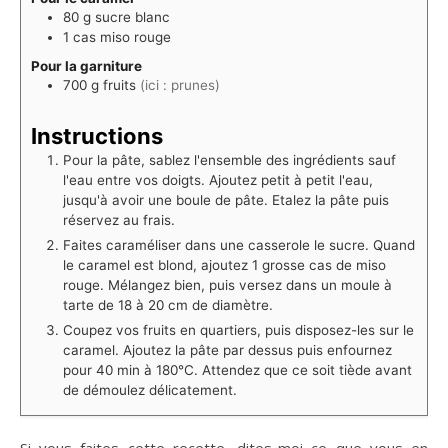
80
g
sucre blanc
1
cas
miso rouge
Pour la garniture
700
g
fruits
(ici : prunes)
Instructions
Pour la pâte, sablez l'ensemble des ingrédients sauf
l'eau entre vos doigts. Ajoutez petit à petit l'eau,
jusqu'à avoir une boule de pâte. Etalez la pâte puis
réservez au frais.
⁠Faites caraméliser dans une casserole le sucre. Quand
le caramel est blond, ajoutez 1 grosse cas de miso
rouge. Mélangez bien, puis versez dans un moule à
tarte de 18 à 20 cm de diamètre. ⁠
Coupez vos fruits en quartiers, puis disposez-les sur le
caramel. ⁠Ajoutez la pâte par dessus puis enfournez
pour 40 min à 180°C. Attendez que ce soit tiède avant
de démoulez délicatement. ⁠
Si vous faites cette recette, dites-moi ce que vous en