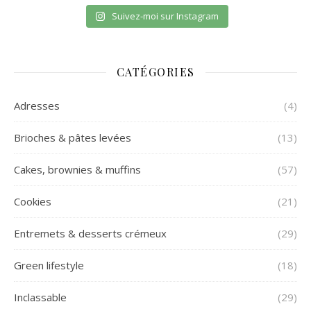
Suivez-moi sur Instagram
CATÉGORIES
Adresses
(4)
Brioches & pâtes levées
(13)
Cakes, brownies & muffins
(57)
Cookies
(21)
Entremets & desserts crémeux
(29)
Green lifestyle
(18)
Inclassable
(29)