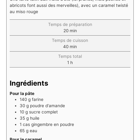
abricots font aussi des merveilles), avec un caramel twisté
au miso rouge
Temps de préparation
20
min
Temps de cuisson
40
min
Temps total
1
h
Ingrédients
Pour la pâte
140
g
farine
30
g
poudre d'amande
10
g
sucre complet
35
g
huile
1
cas
gingembre en poudre
65
g
eau
Pour le caramel