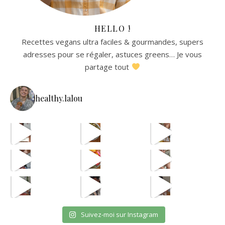
HELLO !
Recettes vegans ultra faciles & gourmandes, supers
adresses pour se régaler, astuces greens… Je vous
partage tout
healthy.lalou
La re
avec les astuces de @aist
🫸
cpas m
ETAPE 1 LE B
eh en vrai
OUI JE SAIS CPAS UNE VRA
et oui jsuis pour payer l
Suivez-moi sur Instagram