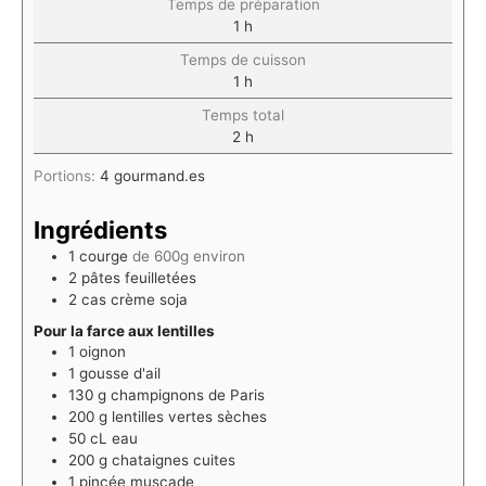
Temps de préparation
1
h
Temps de cuisson
1
h
Temps total
2
h
Portions:
4
gourmand.es
Ingrédients
1
courge
de 600g environ
2
pâtes feuilletées
2
cas
crème soja
Pour la farce aux lentilles
1
oignon
1
gousse d'ail
130
g
champignons de Paris
200
g
lentilles vertes sèches
50
cL
eau
200
g
chataignes cuites
1
pincée
muscade