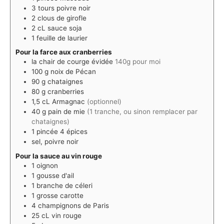
3
tours
poivre noir
2
clous de girofle
2
cL
sauce soja
1
feuille de laurier
Pour la farce aux cranberries
la chair de courge évidée
140g pour moi
100
g
noix de Pécan
90
g
chataignes
80
g
cranberries
1,5
cL
Armagnac
(optionnel)
40
g
pain de mie
(1 tranche, ou sinon remplacer par
chataignes)
1
pincée
4 épices
sel, poivre noir
Pour la sauce au vin rouge
1
oignon
1
gousse d'ail
1
branche de céleri
1
grosse carotte
4
champignons de Paris
25
cL
vin rouge