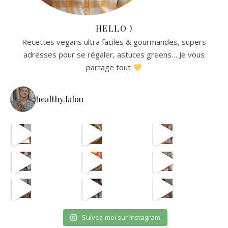
HELLO !
Recettes vegans ultra faciles & gourmandes, supers
adresses pour se régaler, astuces greens… Je vous
partage tout
healthy.lalou
La re
avec les astuces de @aist
🫸
cpas m
ETAPE 1 LE B
eh en vrai
OUI JE SAIS CPAS UNE VRA
et oui jsuis pour payer l
Suivez-moi sur Instagram