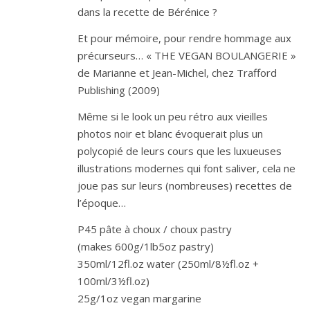
dans la recette de Bérénice ?
Et pour mémoire, pour rendre hommage aux
précurseurs… « THE VEGAN BOULANGERIE »
de Marianne et Jean-Michel, chez Trafford
Publishing (2009)
Même si le look un peu rétro aux vieilles
photos noir et blanc évoquerait plus un
polycopié de leurs cours que les luxueuses
illustrations modernes qui font saliver, cela ne
joue pas sur leurs (nombreuses) recettes de
l’époque…
P45 pâte à choux / choux pastry
(makes 600g/1lb5oz pastry)
350ml/12fl.oz water (250ml/8½fl.oz +
100ml/3½fl.oz)
25g/1oz vegan margarine