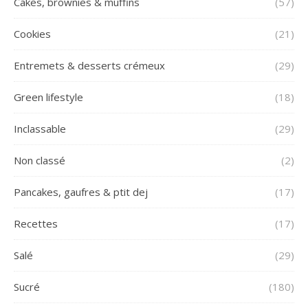
Cakes, brownies & muffins
(57)
Cookies
(21)
Entremets & desserts crémeux
(29)
Green lifestyle
(18)
Inclassable
(29)
Non classé
(2)
Pancakes, gaufres & ptit dej
(17)
Recettes
(17)
Salé
(29)
Sucré
(180)