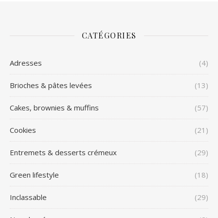
CATÉGORIES
Adresses
(4)
Brioches & pâtes levées
(13)
Cakes, brownies & muffins
(57)
Cookies
(21)
Entremets & desserts crémeux
(29)
Green lifestyle
(18)
Inclassable
(29)