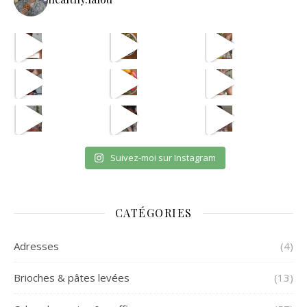
La re
avec les astuces de @aist
🫸
cpas m
ETAPE 1 LE B
eh en vrai
OUI JE SAIS CPAS UNE VRA
et oui jsuis pour payer l
Suivez-moi sur Instagram
CATÉGORIES
Adresses
(4)
Brioches & pâtes levées
(13)