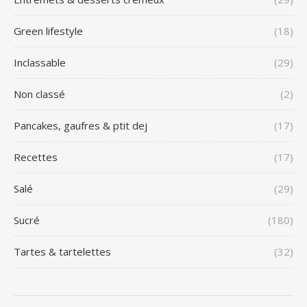
Green lifestyle
(18)
Inclassable
(29)
Non classé
(2)
Pancakes, gaufres & ptit dej
(17)
Recettes
(17)
Salé
(29)
Sucré
(180)
Tartes & tartelettes
(32)