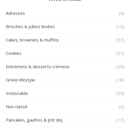
Adresses
(4)
Brioches & pâtes levées
(13)
Cakes, brownies & muffins
(57)
Cookies
(21)
Entremets & desserts crémeux
(29)
Green lifestyle
(18)
Inclassable
(29)
Non classé
(2)
Pancakes, gaufres & ptit dej
(17)