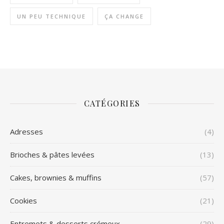
UN PEU TECHNIQUE
ÇA CHANGE
CATÉGORIES
Adresses
(4)
Brioches & pâtes levées
(13)
Cakes, brownies & muffins
(57)
Cookies
(21)
Entremets & desserts crémeux
(29)