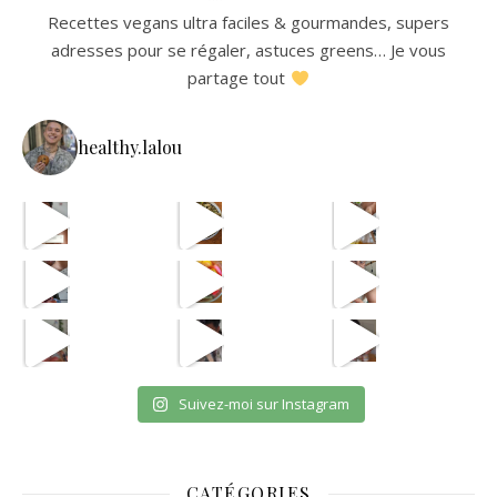
Recettes vegans ultra faciles & gourmandes, supers
adresses pour se régaler, astuces greens… Je vous
partage tout
healthy.lalou
La re
avec les astuces de @aist
🫸
cpas m
ETAPE 1 LE B
eh en vrai
OUI JE SAIS CPAS UNE VRA
et oui jsuis pour payer l
Suivez-moi sur Instagram
CATÉGORIES