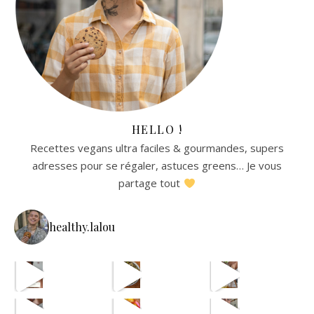
HELLO !
Recettes vegans ultra faciles & gourmandes, supers
adresses pour se régaler, astuces greens… Je vous
partage tout
healthy.lalou
La re
avec les astuces de @aist
🫸
cpas m