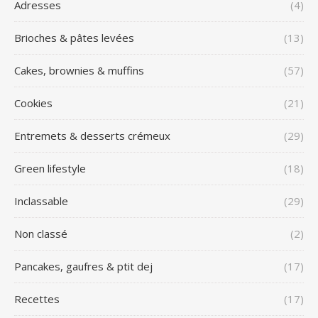
Adresses
(4)
Brioches & pâtes levées
(13)
Cakes, brownies & muffins
(57)
Cookies
(21)
Entremets & desserts crémeux
(29)
Green lifestyle
(18)
Inclassable
(29)
Non classé
(2)
Pancakes, gaufres & ptit dej
(17)
Recettes
(17)