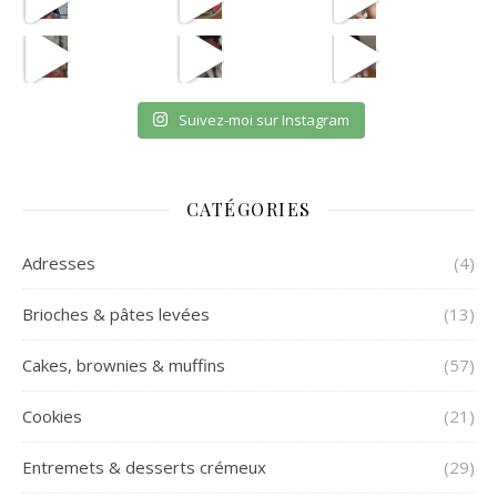
ETAPE 1 LE B
eh en vrai
OUI JE SAIS CPAS UNE VRA
et oui jsuis pour payer l
Suivez-moi sur Instagram
CATÉGORIES
Adresses
(4)
Brioches & pâtes levées
(13)
Cakes, brownies & muffins
(57)
Cookies
(21)
Entremets & desserts crémeux
(29)